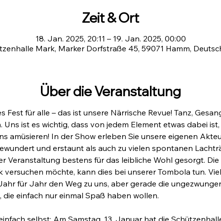
Zeit & Ort
18. Jan. 2025, 20:11 – 19. Jan. 2025, 00:00
tzenhalle Mark, Marker Dorfstraße 45, 59071 Hamm, Deutsc
Über die Veranstaltung
es Fest für alle – das ist unsere Närrische Revue! Tanz, Ge
ns ist es wichtig, dass von jedem Element etwas dabei ist, 
 amüsieren! In der Show erleben Sie unsere eigenen Akteur
ewundert und erstaunt als auch zu vielen spontanen Lachtr
er Veranstaltung bestens für das leibliche Wohl gesorgt. Di
ck versuchen möchte, kann dies bei unserer Tombola tun. Vie
Jahr für Jahr den Weg zu uns, aber gerade die ungezwungene
, die einfach nur einmal Spaß haben wollen.
einfach selbst: Am Samstag, 13. Januar hat die Schützenhall