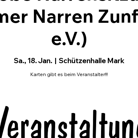
er Narren Zunf
e.V.)
Sa., 18. Jan.
  |  
Schützenhalle Mark
Karten gibt es beim Veranstalter!!!