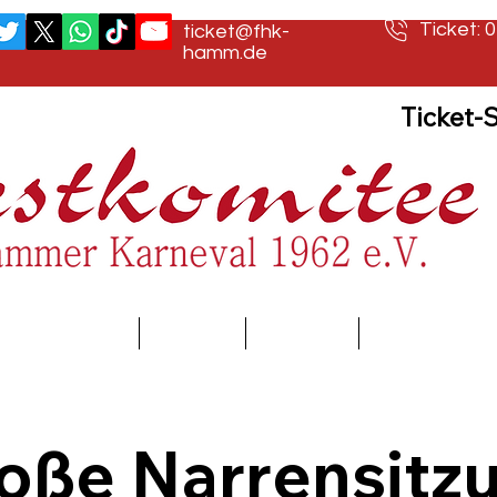
Ticket: 
ticket@fhk-
hamm.de
Ticket-
Prinzenpaare
Umzüge
Festbuch
Veranstaltung
oße Narrensitz