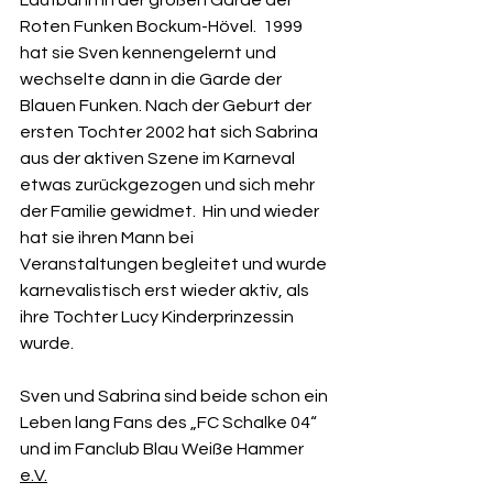
Laufbahn in der großen Garde der 
Roten Funken Bockum-Hövel.  1999 
hat sie Sven kennengelernt und 
wechselte dann in die Garde der 
Blauen Funken. Nach der Geburt der 
ersten Tochter 2002 hat sich Sabrina 
aus der aktiven Szene im Karneval 
etwas zurückgezogen und sich mehr 
der Familie gewidmet.  Hin und wieder 
hat sie ihren Mann bei 
Veranstaltungen begleitet und wurde 
karnevalistisch erst wieder aktiv, als 
ihre Tochter Lucy Kinderprinzessin 
wurde.
Sven und Sabrina sind beide schon ein 
Leben lang Fans des „FC Schalke 04“ 
und im Fanclub Blau Weiße Hammer 
e.V.