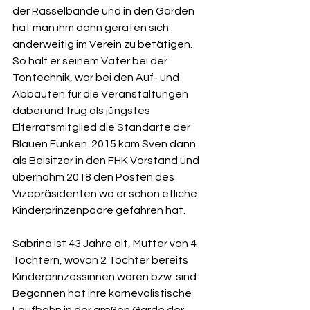
der Rasselbande und in den Garden 
hat man ihm dann geraten sich 
anderweitig im Verein zu betätigen. 
So half er seinem Vater bei der 
Tontechnik, war bei den Auf- und 
Abbauten für die Veranstaltungen 
dabei und trug als jüngstes 
Elferratsmitglied die Standarte der 
Blauen Funken. 2015 kam Sven dann 
als Beisitzer in den FHK Vorstand und 
übernahm 2018 den Posten des 
Vizepräsidenten wo er schon etliche 
Kinderprinzenpaare gefahren hat.
Sabrina ist 43 Jahre alt, Mutter von 4 
Töchtern, wovon 2 Töchter bereits 
Kinderprinzessinnen waren bzw. sind. 
Begonnen hat ihre karnevalistische 